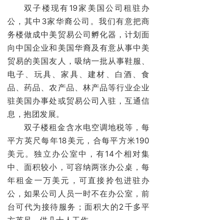
双子楼现有19家美国公司租驻办
公，其中3家华裔公司。我们有意把商
务楼做成中
美
贸易公司孵化器，计划面
向中国企业和美国华裔及有意从事中美
贸易的美国友人，吸纳一批从事鞋服、
电子、玩具、家具、建材、白酒、食
品、药品、农产品、林产品等行业企业
驻美国办事处或贸易公司入驻，互通信
息，抱团发展。
双子楼租金含水电空调地税等，每
平方英尺每年18美元，合每平方米190
美元。独立办公室中，有14个相对集
中、面积较小，可容纳两张办公桌，每
年租金一万美元，可直接拎包进驻办
公，如果公司人员一时不在办公室，前
台可代为接待服务；面积大的2千多平
方英尺，供几十人工作。