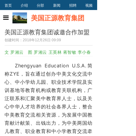
首页
介绍
分部
新闻
招聘
视频
首页
美国正源教育集团
끀
集团介绍
美国正源教育集团诚邀合作加盟
集团分部
创建时间：
2018年12月26日
09:09
集团新闻
文 罗湘云 图 罗湘云 王英林 蒋智敏 李小春
集团招聘
Zhengyuan Education U.S.A.简
称ZYE，旨在通过创办中美文化交流中
集团视频
心、中小学幼儿园、职业技术学院及实
训基地等教育机构或教育关联机构，广
泛联系和汇聚美中教育界人士，以及关
心中华人才培养的社会各界人士，整合
中美教育交流相关资源，为发展中国教
育献计献策、出钱出力，为中美两国幼
儿教育、职业教育和中小学教育交流牵